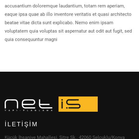
accusantium doloremque laudantium, totam rem aperiam,
eaque ipsa quae ab illo inventore veritatis et quasi architecto
beatae vitae dicta sunt explicabo. Nemo enim ipsam
voluptatem quia voluptas sit aspernatur aut odit aut fugit, sed
quia consequuntur magni
İLETIŞIM
Küçük İhsaniye Mahallesi, Sitre Sk., 42060 Selçuklu/Konya