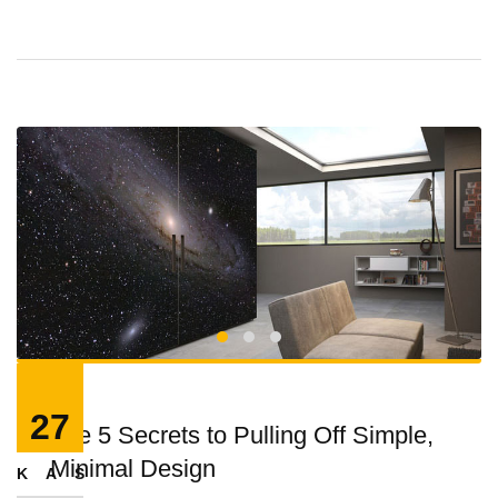
27
The 5 Secrets to Pulling Off Simple,
Minimal Design
KAS